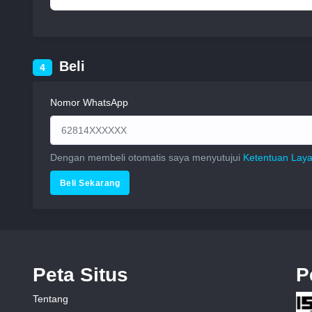
Beli
4
Nomor WhatsApp
Dengan membeli otomatis saya menyutujui
Ketentuan Lay
Peta Situs
P
Tentang