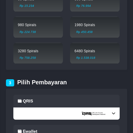
Rp 15.234
Rp 76.994
980 Spirals
1980 Spirals
Rp 224.738
Rp 450.458
3280 Spirals
6480 Spirals
Rp 758.258
Rp 1.538.018
Pilih Pembayaran
3
QRIS
Ewallet