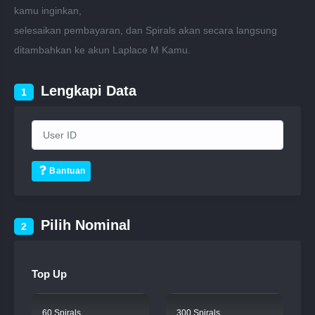
kamu inginkan,
selesaikan pembayaran, dan Spirals akan secara langsung
ditambahkan ke akun Laplace M Kamu.
Lengkapi Data
1
Bantuan
Pilih Nominal
2
Top Up
60 Spirals
300 Spirals