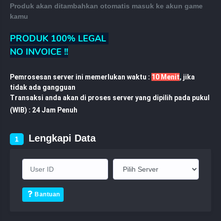
Produk akan ditambahkan otomatis masuk ke akun game
kamu
PRODUK 100% LEGAL
NO INVOICE !!
Pemrosesan server ini memerlukan waktu :
10 Menit
, jika
tidak ada gangguan
Transaksi anda akan di proses server yang dipilih pada pukul
(WIB) :
24 Jam Penuh
Lengkapi Data
1
Bantuan